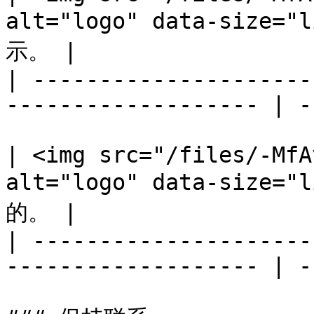
alt="logo" data-siz
示。 |

| ---------------------
------------------- | -
| <img src="/files/-MfA
alt="logo" data-siz
的。 |

| ---------------------
------------------- | -